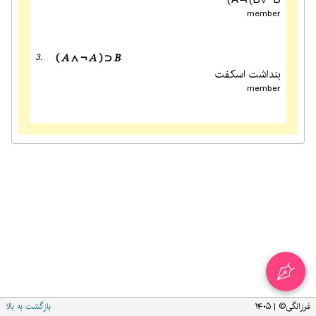
member
✹
3.
(𝐴∧¬𝐴)⊃𝐵
بنداشت اسکفت
member
✹
فرزانگی© | ۱۴۰۵
بازگشت به بالا