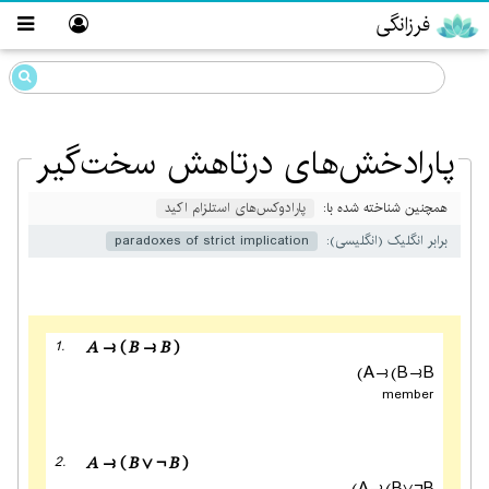
فرزانگی
پارادخش‌های درتاهش سخت‌گیر
همچنین شناخته شده با:
پارادوکس‌های استلزام اکید
برابر انگلیک (انگلیسی):
paradoxes of strict implication
1.
𝐴⥽(𝐵⥽𝐵)
A⥽(B⥽B)
member
✹
2.
𝐴⥽(𝐵∨¬𝐵)
A⥽(B∨¬B)