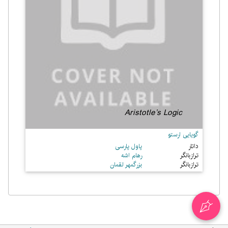
Aristotle’s Logic
گویایی ارستو
داتار
پاول پارسی
ترازبانگر
رهام اشه
ترازبانگر
بزرگمهر لقمان