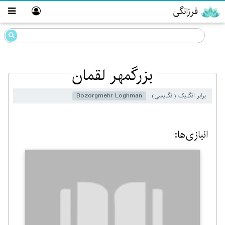
فرزانگی
بزرگمهر لقمان
برابر انگلیک (انگلیسی):
Bozorgmehr Loghman
انبازی‌ها: