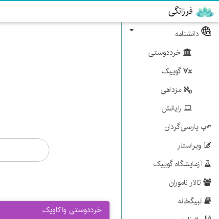
فرزانگی
دانشنامه
خرددوستی
گوییک
مزداهی
رایانش
پارسی‌گردان
ویراستار
آزمایشگاه گوییک
تالار ناموران
نبیگخانه
خرددوستی واکاویک