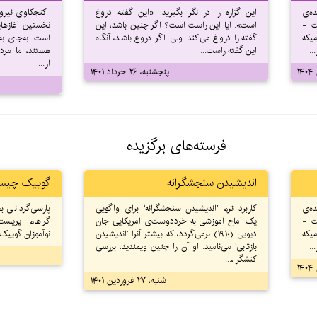
ه‌ی
این گزاره را در نگر بگیرید: «این گفته دروغ
کنجکاوی نیروی
ت -
است». آیا این راست است؟ اگر چنین باشد، این
نخستین آغاز‌ها
میکه
گفته را دروغ می‌کند. ولی اگر دروغ باشد، آنگاه
است. به‌جای به
..
این گفته راست...
هستند، ما مرد
از...
پنجشنبه، ۲۶ خرداد ۱۴۰۱
فرسته‌های برگزیده
اندیشیدن سنجشگرانه
گوییک چیس
ه‌ی
کاربرد ترم ’اندیشیدن سنجشگرانه‘ برای واگویی
پارسی‌گردانی 
ت -
یک آماج آموزشی به خرددوست‌ی امریکایی جان
گراهام پریست
میکه
دیویی (۱۹۱۰) برمی‌گردد، که بیشتر آنرا ’اندیشیدن
نوآموزان گوییک.
..
بازتابی‘ می‌نامید. او آن را چنین ویمندید: بررسی
کنشگر ،...
شنبه، ۲۷ فروردین ۱۴۰۱