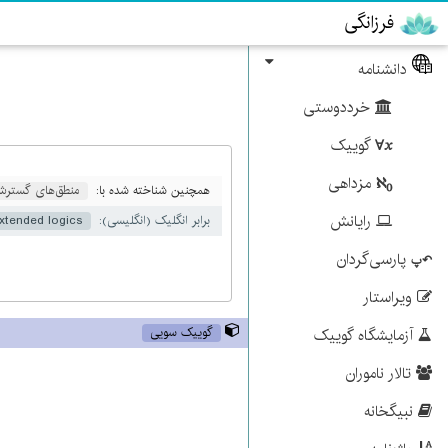
فرزانگی
دانشنامه
خرددوستی
گوییک
مزداهی
همچنین شناخته شده با:
منطق‌های گسترش‌
رایانش
برابر انگلیک (انگلیسی):
xtended logics
پارسی‌گردان
ویراستار
گوییک سویی
آزمایشگاه گوییک
تالار ناموران
نبیگخانه