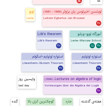
لویتسن اخبرتوس یان براوئر
لویو
(1881 – 1966)
Lwów
Luitzen Egbertus Jan Brouwer
Löb's theorem
آموزگاه لویو-ورشو
Löb's theorem
Lwów–Warsaw School
استواره لونهایم
استواره لونهایم-اسکولم
Löwenheim-Skolem Theorem
Löwenheim Theorem
واپسین روز
Lectures on algebra of logic
(1890)
last day
Vorlesungen über die Algebra der Logik
هفته‌ی گذشته
جاره
کوچکترین کران بالا
کُنده