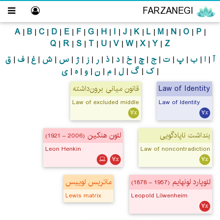
FARZANEGI
A
B
C
D
E
F
G
H
I
J
K
L
M
N
O
P
|
|
|
|
|
|
|
|
|
|
|
|
|
|
|
|
Q
R
S
T
U
V
W
X
Y
Z
|
|
|
|
|
|
|
|
|
آ
ا
ب
پ
ت
ج
چ
خ
د
ذ
ر
ز
ژ
س
ش
غ
ف
ق
|
|
|
|
|
|
|
|
|
|
|
|
|
|
|
|
|
ک
گ
ل
م
ن
و
ه
ی
|
|
|
|
|
|
|
|
قانون میانی برون‌داشته
Law of Identity
Law of excluded middle
Law of Identity
بنداشت ناپادگویی
لئون هنکین
(1921 – 2006)
Leon Henkin
Law of noncontradiction
لئوپارد لونهایم
ماتریس لوییس
(1878 – 1957)
Lewis matrix
Leopold Löwenheim